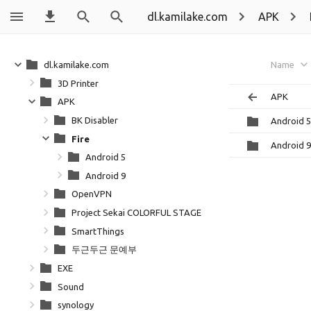
dl.kamilake.com
APK
dl.kamilake.com
Name
3D Printer
APK
APK
BK Disabler
Android 5
Fire
Android 9
Android 5
Android 9
OpenVPN
Project Sekai COLORFUL STAGE
SmartThings
두근두근 문예부
EXE
Sound
synology