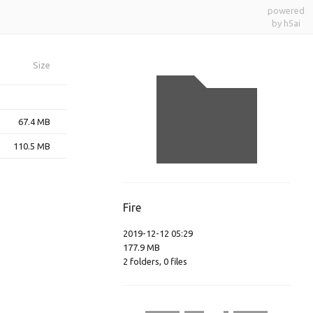
powered
by h5ai
Size
67.4 MB
110.5 MB
Fire
2019-12-12 05:29
177.9 MB
2
folders
,
0
files