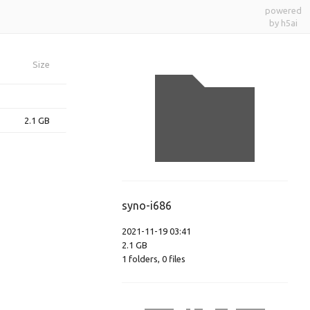
powered
by h5ai
Size
2.1 GB
syno-i686
2021-11-19 03:41
2.1 GB
1
folders
,
0
files