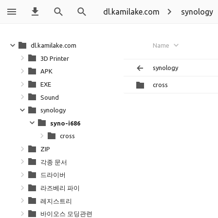
dl.kamilake.com
synology
dl.kamilake.com
Name
3D Printer
synology
APK
EXE
cross
Sound
synology
syno-i686
cross
ZIP
각종 문서
드라이버
라즈베리 파이
레지스트리
바이오스 모딩관련